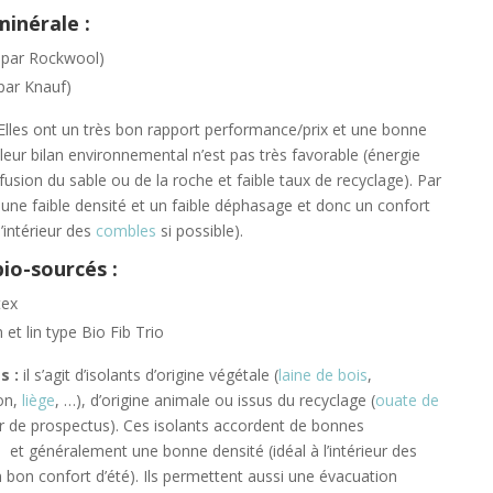
minérale :
t par Rockwool)
 par Knauf)
lles ont un très bon rapport performance/prix et une bonne
leur bilan environnemental n’est pas très favorable (énergie
fusion du sable ou de la roche et faible taux de recyclage). Par
nt une faible densité et un faible déphasage et donc un confort
l’intérieur des
combles
si possible).
bio-sourcés :
tex
et lin type Bio Fib Trio
s :
il s’agit d’isolants d’origine végétale (
laine de bois
,
ton,
liège
, …), d’origine animale ou issus du recyclage (
ouate de
ir de prospectus). Ces isolants accordent de bonnes
t généralement une bonne densité (idéal à l’intérieur des
n bon confort d’été). Ils permettent aussi une évacuation