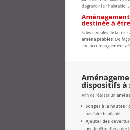
d’agrandir l’air habitable.
Aménagement d
destinée à êtr
Si les combles de la mais
aménageables
. De faço
son accompagnement afin d
Aménagement 
dispositifs à
Afin de réaliser un
aména
Songer à la hauteur 
pas l’aire habitable.
Ajouter des ouverture
une fenêtre d’un autre h