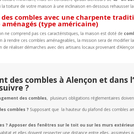
 Si la toiture de votre maison à une inclinaison en-dessous rehausser la 
es combles avec une charpente traditi
e aménagés (type américaine)
on ne comprend pas ces caractéristiques, la maison est doté de
comb
n à rendre ces combles aménageables, la mission sera de modifier la 
e réaliser démarches avec des artisans locaux provenant d’Alençon e
des combles à Alençon et dans l’O
 suivre ?
gement des combles
, plusieurs obligations réglementaires doiven
des combles ?
Supposant que la hauteur du plafond des combles am
s ? Apposer des fenêtres sur le toit ou sur les murs extérieu
abitat et elles doivent respecter une distance entre elles, assignées p