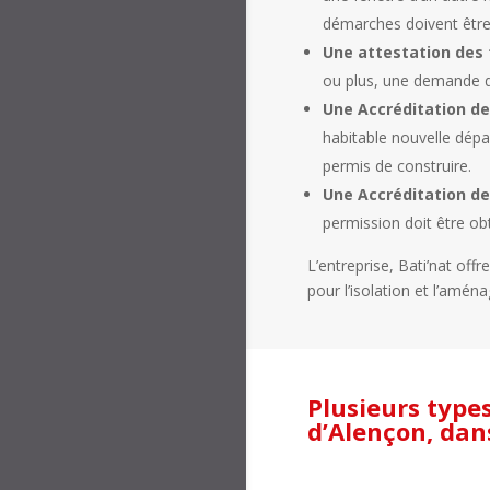
démarches doivent être 
Une attestation des
ou plus, une demande d’a
Une Accréditation de
habitable nouvelle dépa
permis de construire.
Une Accréditation d
permission doit être ob
L’entreprise, Bati’nat off
pour l’isolation et l’amé
Plusieurs type
d’Alençon, dan