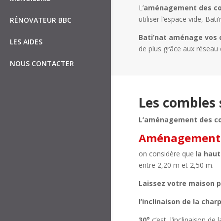
L’
aménagement des c
utiliser l’espace vide, Bat
RÉNOVATEUR BBC
Bati’nat aménage vos c
LES AIDES
de plus grâce aux réseau 
NOUS CONTACTER
Les combles 
L’aménagement des c
Aménagement d
on considère que l
a haut
entre 2,20 m et 2,50 m.
Laissez votre maison p
l’inclinaison de la cha
30°
c’est l’inclinaison de