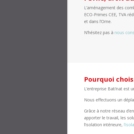
L’aménagement des combles
ECO-Primes CEE, TVA rédu
et dans l’Orne.
N’hésitez pas à
nous cons
Pourquoi chois
L’entreprise Bati’nat est 
Nous effectuons un dépla
Grâce à notre réseau d’en
apporter le travail, les s
l’isolation intérieure,
l’iso