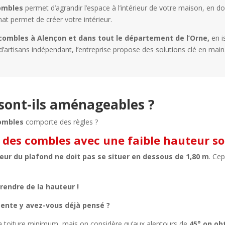
ombles
permet d’agrandir l’espace à l’intérieur de votre maison, en d
i’nat permet de créer votre intérieur.
ombles à Alençon et dans tout le département de l’Orne,
en i
d’artisans indépendant, l’entreprise propose des solutions clé en main
sont-ils aménageables ?
ombles
comporte des règles ?
es combles avec une faible hauteur sou
eur du plafond ne doit pas se situer en dessous de 1,80 m
. Ce
rendre de la hauteur !
rpente y avez-vous déjà pensé ?
 la toiture minimum, mais on considère qu’aux alentours de
45° on ob