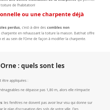
toiture de l’habitation!
onnelle ou une charpente déjà
les perdus
, c’est-à-dire des
combles non
charpente en rehaussant la toiture la maison. Bati’nat offre
t au sein de l’Orne de façon à modifier la charpente.
rne : quels sont les
t être appliquées :
énageables ne dépasse pas 1,80 m, alors elle n’impacte
rs
: les fenêtres ne doivent pas avoir leur visu qui donne sur
ar le plan d’occupation des sols de votre ville. Des