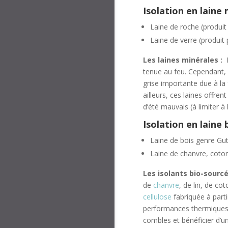
Isolation en laine 
Laine de roche (produi
Laine de verre (produit
Les laines minérales :
E
tenue au feu. Cependant, 
grise importante due à la 
ailleurs, ces laines offre
d’été mauvais (à limiter à 
Isolation en laine 
Laine de bois genre Gu
Laine de chanvre, coton 
Les isolants bio-sourcé
de
chanvre
, de lin, de co
cellulose
fabriquée à part
performances thermiques e
combles et bénéficier d’u