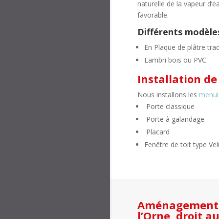
naturelle de la vapeur d’
favorable.
Différents modèles 
En Plaque de plâtre tra
Lambri bois ou PVC
Installation d
Nous installons les
menui
Porte classique
Porte à galandage
Placard
Fenêtre de toit type Ve
Aménagement d
l’Orne, droit a