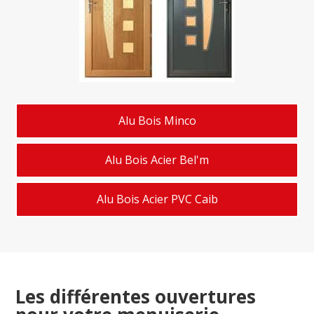
Alu Bois Minco
Alu Bois Acier Bel'm
Alu Bois Acier PVC Caib
Les différentes ouvertures