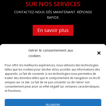
SUR NOS SERVICES
CONTACTEZ-NOUS DÈS MAINTENANT. RÉPONSE
RAPIDE.
En savoir plus
Gérer le consentement aux
cookies
Pour offrir les meilleures expériences, nous utilisons des technologies
entreprise d'isolation Basse-Normandie isolation
telles que les cookies pour stocker et/ou accéder aux informations des
Basse-Normandie entreprise d'isolation Orne isolation
appareils. Le fait de consentir à ces technologies nous permettra de
traiter des données telles que le comportement de navigation ou les ID
Orne entreprise d'isolation 61 isolation 61 entreprise
uniques sur ce site. Le fait de ne pas consentir ou de retirer son
d'isolation Alençon isolation Alençon entreprise
consentement peut avoir un effet négatif sur certaines caractéristiques
d'isolation 61000 isolation 61000 artisan isolation
et fonctions.
Alençon
Accepter